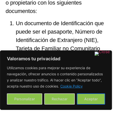
o propietario con los siguientes
documentos:
Un documento de Identificación que
puede ser el pasaporte, Número de
Identificación de Extranjero (NIE),
Tarjeta de Familiar no Comunitario
o Certificado de Registro (para los
Valoramos tu privacidad
europeos).
Utilizamos cookies para mejorar su experiencia de
Contrato de alquiler o escritura de
navegación, ofrecer anuncios o contenido personalizados
y analizar nuestro tráfico. Al hacer clic en "Aceptar todo",
propiedad.
acepta nuestro uso de cookies.
Cookie Policy
Formulario de autorización del
propietario del piso o arrendatario y
Personalizar
Rechazar
Aceptar
su documento de identidad en