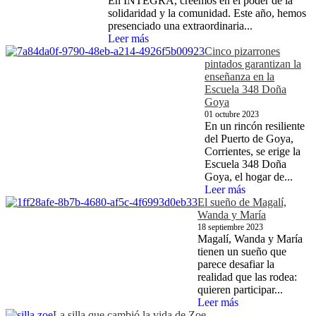
En INTEGRA, creemos en el poder de la
solidaridad y la comunidad. Este año, hemos
presenciado una extraordinaria...
Leer más
Cinco pizarrones
pintados garantizan la
enseñanza en la
Escuela 348 Doña
Goya
01 octubre 2023
En un rincón resiliente
del Puerto de Goya,
Corrientes, se erige la
Escuela 348 Doña
Goya, el hogar de...
Leer más
El sueño de Magalí,
Wanda y María
18 septiembre 2023
Magalí, Wanda y María
tienen un sueño que
parece desafiar la
realidad que las rodea:
quieren participar...
Leer más
La silla que cambió la vida de Zoe