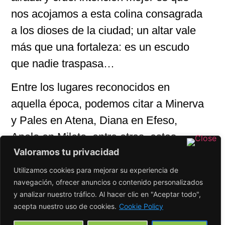
nos acojamos a esta colina consagrada
a los dioses de la ciudad; un altar vale
más que una fortaleza: es un escudo
que nadie traspasa…
Entre los lugares reconocidos en
aquella época, podemos citar a Minerva
y Pales en Atena, Diana en Efeso,
Apolo en Mileto, entre otras, estas
Valoramos tu privacidad
ciudades eran consideradas sagradas y
quienes las profanaban serian
Utilizamos cookies para mejorar su experiencia de
navegación, ofrecer anuncios o contenido personalizados
castigados por los dioses.
y analizar nuestro tráfico. Al hacer clic en "Aceptar todo",
Es aquí donde el asilo se
acepta nuestro uso de cookies.
Cookie Policy
institucionaliza y la palabra ASILO toma