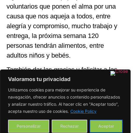
voluntarios que ponen el alma por una
causa que nos aqueja a todos, entre
alegría y compromiso, mucho trabajo y
entrega, la próxima semana 120
personas tendrán alimentos, entre
adultos niños y bebés.
También dar las gracias y felicitar a las
entidades y organizaciones que nos
Valoramos tu privacidad
apoyan, La Fundación Banco de
Utilizamos cookies para mejorar su experiencia de
navegación, ofrecer anuncios o contenido personalizados
alimentos de Barcelona, los chicos
y analizar nuestro tráfico. Al hacer clic en "Aceptar todo",
organizados Health Warriors, la
acepta nuestro uso de cookies.
Cookie Policy
panadería de Silvia, y personas
Personalizar
Rechazar
Aceptar
anónimas que aportan en especie o