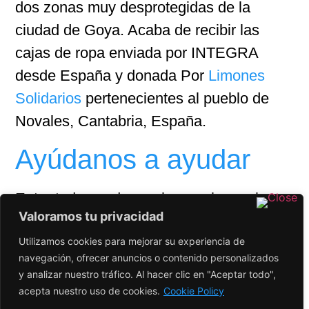
dos zonas muy desprotegidas de la
ciudad de Goya. Acaba de recibir las
cajas de ropa enviada por INTEGRA
desde España y donada Por
Limones
Solidarios
pertenecientes al pueblo de
Novales, Cantabria, España.
Ayúdanos a ayudar
Entre todos podemos hacer algo y algo
Valoramos tu privacidad
es mucho, en especial cuando haces
feliz a un niño o abrigas a una persona.
Utilizamos cookies para mejorar su experiencia de
navegación, ofrecer anuncios o contenido personalizados
Nuestro apartado de donaciones se
y analizar nuestro tráfico. Al hacer clic en "Aceptar todo",
encuentra
acá
.
acepta nuestro uso de cookies.
Cookie Policy