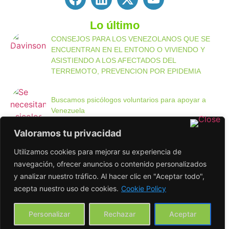
Lo último
CONSEJOS PARA LOS VENEZOLANOS QUE SE
ENCUENTRAN EN EL ENTONO O VIVIENDO Y
ASISTIENDO A LOS AFECTADOS DEL
TERREMOTO, PREVENCION POR EPIDEMIA
Buscamos psicólogos voluntarios para apoyar a
Venezuela
Valoramos tu privacidad
Entre Paredes Deterioradas, Nacen los Sueños: El
Utilizamos cookies para mejorar su experiencia de
Compromiso de la Fundación INTEGRA
navegación, ofrecer anuncios o contenido personalizados
y analizar nuestro tráfico. Al hacer clic en "Aceptar todo",
Enlaces de interés
acepta nuestro uso de cookies.
Cookie Policy
Política de Privacidad
Política de Cookies
Personalizar
Rechazar
Aceptar
¿Quieres colaborar?