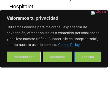
L’Hospitalet
Rosa Flos
: Centro de Estudios – Banc
Valoramos tu privacidad
dels Aliments
Utilizamos cookies para mejorar su experiencia de
Carme Ferreiro
: Responsable
navegación, ofrecer anuncios o contenido personalizados
Programa Necesidades Básicas –
y analizar nuestro tráfico. Al hacer clic en "Aceptar todo",
acepta nuestro uso de cookies.
Cookie Policy
Caritas
Alfons Molons Antius
: Referente
Personalizar
Rechazar
Aceptar
Técnico Local – Cruz Roja de
L’Hospitalet
Safia Elaaddam
: Presidenta y
Fundadora – @hijadeinmigrante
Sofia Ricciardi
: Voluntaria –
Asociación INTEGRA