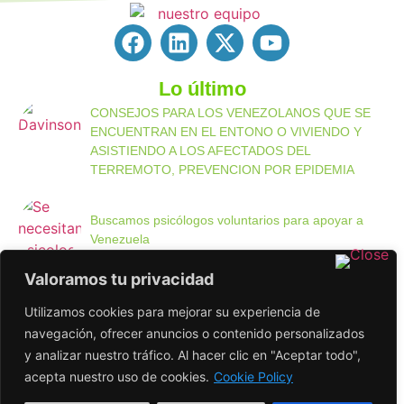
Lo último
CONSEJOS PARA LOS VENEZOLANOS QUE SE
ENCUENTRAN EN EL ENTONO O VIVIENDO Y
ASISTIENDO A LOS AFECTADOS DEL
TERREMOTO, PREVENCION POR EPIDEMIA
Buscamos psicólogos voluntarios para apoyar a
Venezuela
Valoramos tu privacidad
Entre Paredes Deterioradas, Nacen los Sueños: El
Utilizamos cookies para mejorar su experiencia de
Compromiso de la Fundación INTEGRA
navegación, ofrecer anuncios o contenido personalizados
y analizar nuestro tráfico. Al hacer clic en "Aceptar todo",
Enlaces de interés
acepta nuestro uso de cookies.
Cookie Policy
Política de Privacidad