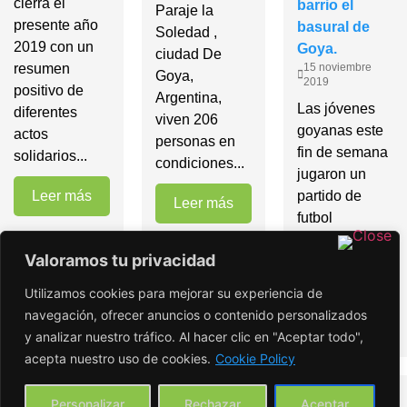
cierra el
barrio el
Paraje la
presente año
basural de
Soledad ,
2019 con un
Goya.
ciudad De
resumen
15 noviembre
Goya,
2019
positivo de
Argentina,
Las jóvenes
diferentes
viven 206
goyanas este
actos
personas en
fin de semana
solidarios...
condiciones...
jugaron un
Leer más
partido de
Leer más
futbol
amistoso,
Valoramos tu privacidad
recibiendo
alimentos no...
Utilizamos cookies para mejorar su experiencia de
navegación, ofrecer anuncios o contenido personalizados
Leer más
y analizar nuestro tráfico. Al hacer clic en "Aceptar todo",
acepta nuestro uso de cookies.
Cookie Policy
Personalizar
Rechazar
Aceptar